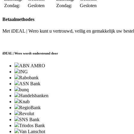
Zondag:
Gesloten
Zondag:
Gesloten
Betaalmethodes
Met iDEAL | Wero kunt u vertrouwd, veilig en gemakkelijk uw bestell
iDEAL | Wero wordt ondersteund door
ABN AMRO
ING
Rabobank
ASN Bank
bunq
Handelsbanken
Knab
RegioBank
Revolut
SNS Bank
Triodos Bank
Van Lanschot