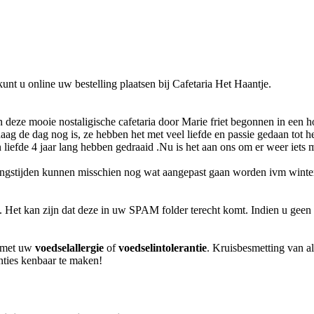
t u online uw bestelling plaatsen bij Cafetaria Het Haantje.
 deze mooie nostaligische cafetaria door Marie friet begonnen in een h
ag de dag nog is, ze hebben het met veel liefde en passie gedaan tot h
 liefde 4 jaar lang hebben gedraaid .Nu is het aan ons om er weer iets 
eningstijden kunnen misschien nog wat aangepast gaan worden ivm winte
l. Het kan zijn dat deze in uw SPAM folder terecht komt. Indien u geen 
m met uw
voedselallergie
of
voedselintolerantie
. Kruisbesmetting van al
anties kenbaar te maken!