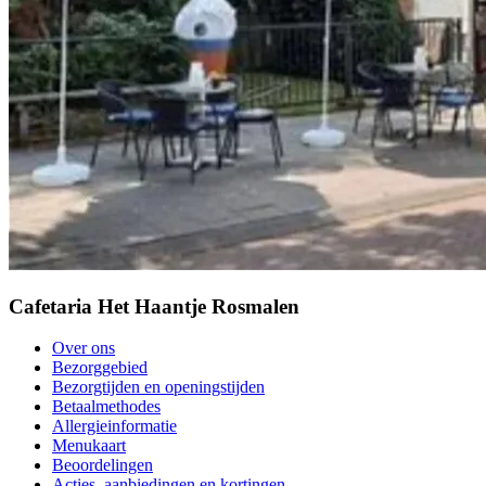
Cafetaria Het Haantje Rosmalen
Over ons
Bezorggebied
Bezorgtijden en openingstijden
Betaalmethodes
Allergieinformatie
Menukaart
Beoordelingen
Acties, aanbiedingen en kortingen