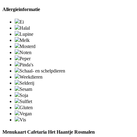
Allergieinformatie
Ei
Halal
Lupine
Melk
Mosterd
Noten
Peper
Pinda's
Schaal- en schelpdieren
Weekdieren
Selderij
Sesam
Soja
Sulfiet
Gluten
Vegan
Vis
Menukaart Cafetaria Het Haantje Rosmalen