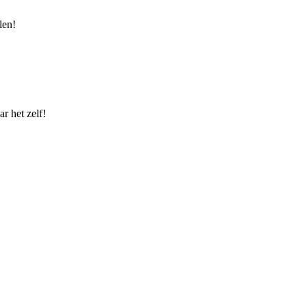
len!
r het zelf!