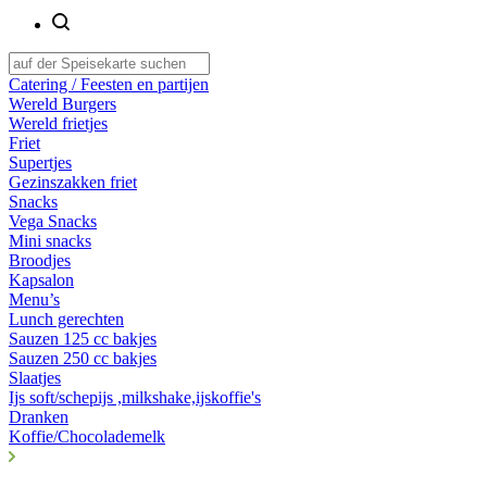
Catering / Feesten en partijen
Wereld Burgers
Wereld frietjes
Friet
Supertjes
Gezinszakken friet
Snacks
Vega Snacks
Mini snacks
Broodjes
Kapsalon
Menu’s
Lunch gerechten
Sauzen 125 cc bakjes
Sauzen 250 cc bakjes
Slaatjes
Ijs soft/schepijs ,milkshake,ijskoffie's
Dranken
Koffie/Chocolademelk